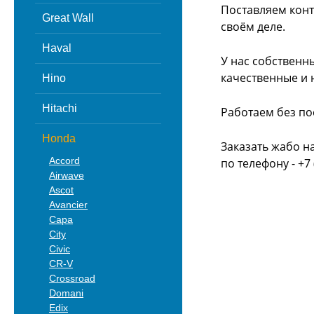
Поставляем конт
Great Wall
своём деле.
Haval
У нас собственн
качественные и 
Hino
Hitachi
Работаем без по
Honda
Заказать жабо н
Accord
по телефону - +7 
Airwave
Ascot
Avancier
Capa
City
Civic
CR-V
Crossroad
Domani
Edix