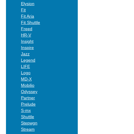
Elysion
Fit
Fit Aria
Fit Shuttle
Freed
HR-V
Insight
Inspire
Jazz
Legend
LIFE
Logo
MD-X
Mobilio
Odyssey
Partner
Prelude
S-mx
Shuttle
Stepwgn
Stream