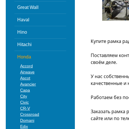
Great Wall
Haval
Hino
Купите рамка ра
Hitachi
Поставляем конт
Honda
своём деле.
Accord
Airwave
У нас собственн
Ascot
качественные и 
Avancier
Capa
City
Работаем без по
Civic
CR-V
Заказать рамка 
Crossroad
сайте или
по тел
Domani
Edix