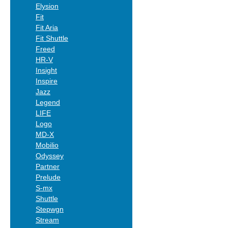
Elysion
Fit
Fit Aria
Fit Shuttle
Freed
HR-V
Insight
Inspire
Jazz
Legend
LIFE
Logo
MD-X
Mobilio
Odyssey
Partner
Prelude
S-mx
Shuttle
Stepwgn
Stream