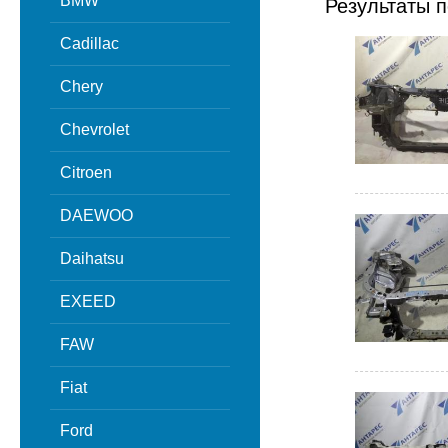
BMW
Результаты п
Cadillac
Chery
Chevrolet
Citroen
DAEWOO
Daihatsu
EXEED
FAW
Fiat
Ford