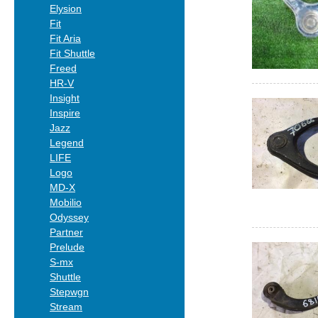
Elysion
Fit
Fit Aria
Fit Shuttle
Freed
HR-V
Insight
Inspire
Jazz
Legend
LIFE
Logo
MD-X
Mobilio
Odyssey
Partner
Prelude
S-mx
Shuttle
Stepwgn
Stream