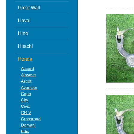
Great Wall
Haval
Hino
Hitachi
Honda
Accord
Airwave
Ascot
Avancier
Capa
City
Civic
CR-V
Crossroad
Domani
Edix