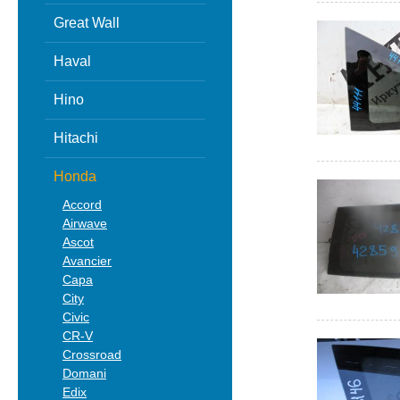
Great Wall
Haval
Hino
Hitachi
Honda
Accord
Airwave
Ascot
Avancier
Capa
City
Civic
CR-V
Crossroad
Domani
Edix