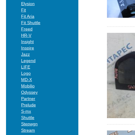
Elysion
Fit
Fit Aria
Fit Shuttle
Freed
HR-V
Insight
Inspire
Jazz
Legend
LIFE
Logo
MD-X
Mobilio
Odyssey
Partner
Prelude
S-mx
Shuttle
Stepwgn
Stream