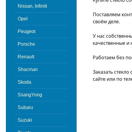
Купите стекло с
Nissan, Infiniti
Поставляем конт
Opel
своём деле.
Peugeot
У нас собственн
качественные и 
Porsche
Renault
Работаем без по
Shacman
Заказать стекло
сайте или
по тел
Skoda
SsangYong
Subaru
Suzuki