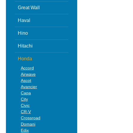
Great Wall
Haval
Hino
Hitachi
Honda
Accord
Airwave
Ascot
Avancier
Capa
City
Civic
CR-V
Crossroad
Domani
Edix