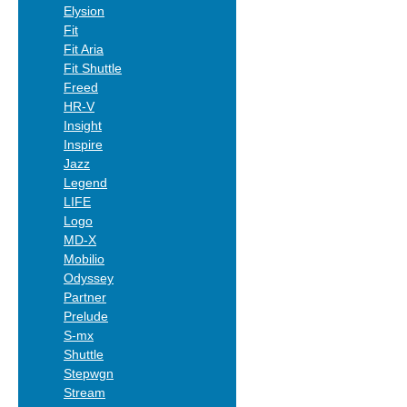
Elysion
Fit
Fit Aria
Fit Shuttle
Freed
HR-V
Insight
Inspire
Jazz
Legend
LIFE
Logo
MD-X
Mobilio
Odyssey
Partner
Prelude
S-mx
Shuttle
Stepwgn
Stream