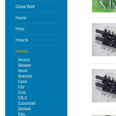
Great Wall
Haval
Hino
Hitachi
Honda
Accord
Airwave
Ascot
Avancier
Capa
City
Civic
CR-V
Crossroad
Domani
Edix