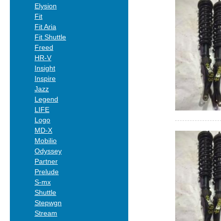
Elysion
Fit
Fit Aria
Fit Shuttle
Freed
HR-V
Insight
Inspire
Jazz
Legend
LIFE
Logo
MD-X
Mobilio
Odyssey
Partner
Prelude
S-mx
Shuttle
Stepwgn
Stream