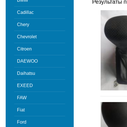
BMW
Результаты п
Cadillac
Chery
Chevrolet
Citroen
DAEWOO
Daihatsu
EXEED
FAW
Fiat
Ford