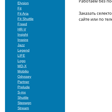
Работаем без по
Elysion
Fit
Заказать селект
Fit Aria
сайте или
по тел
Fit Shuttle
Freed
HR-V
Insight
Inspire
Jazz
Legend
LIFE
Logo
MD-X
Mobilio
Odyssey
Partner
Prelude
S-mx
Shuttle
Stepwgn
Stream