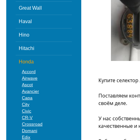
Great Wall
Haval
Hino
Hitachi
Honda
Accord
Airwave
Купите селектор
Ascot
Avancier
Поставляем конт
Capa
своём деле.
City
Civic
CR-V
У нас собственн
Crossroad
качественные и 
Domani
Edix