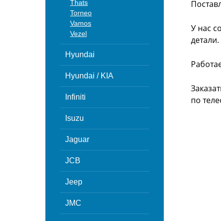
Thats
Поставл
Torneo
Vamos
У нас с
Vezel
детали.
Hyundai
Работа
Hyundai / KIA
Заказат
Infiniti
по теле
Isuzu
Jaguar
JCB
Jeep
JMC