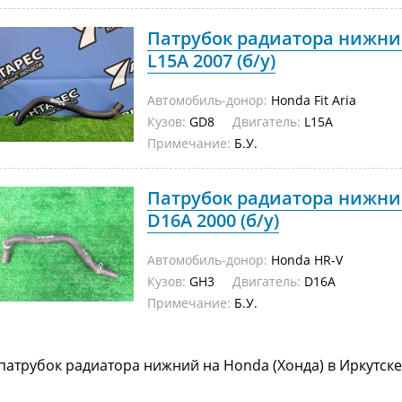
Патрубок радиатора нижний
L15A 2007 (б/у)
Автомобиль-донор:
Honda Fit Aria
Кузов:
GD8
Двигатель:
L15A
Примечание:
Б.У.
Патрубок радиатора нижни
D16A 2000 (б/у)
Автомобиль-донор:
Honda HR-V
Кузов:
GH3
Двигатель:
D16A
Примечание:
Б.У.
патрубок радиатора нижний на Honda (Хонда) в Иркутск