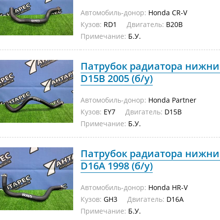
Автомобиль-донор:
Honda CR-V
Кузов:
RD1
Двигатель:
B20B
Примечание:
Б.У.
Патрубок радиатора нижний
D15B 2005 (б/у)
Автомобиль-донор:
Honda Partner
Кузов:
EY7
Двигатель:
D15B
Примечание:
Б.У.
Патрубок радиатора нижни
D16A 1998 (б/у)
Автомобиль-донор:
Honda HR-V
Кузов:
GH3
Двигатель:
D16A
Примечание:
Б.У.