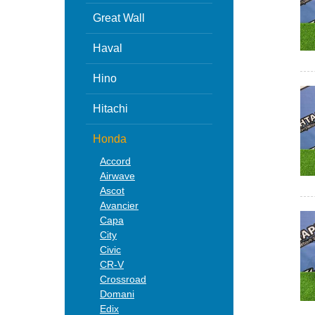
Great Wall
Haval
Hino
Hitachi
Honda
Accord
Airwave
Ascot
Avancier
Capa
City
Civic
CR-V
Crossroad
Domani
Edix