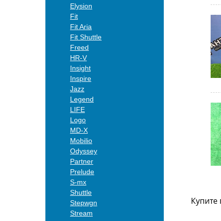
Elysion
Fit
Fit Aria
Fit Shuttle
Freed
HR-V
Insight
Inspire
Jazz
Legend
LIFE
Logo
MD-X
Mobilio
Odyssey
Partner
Prelude
S-mx
Shuttle
Купите 
Stepwgn
Stream