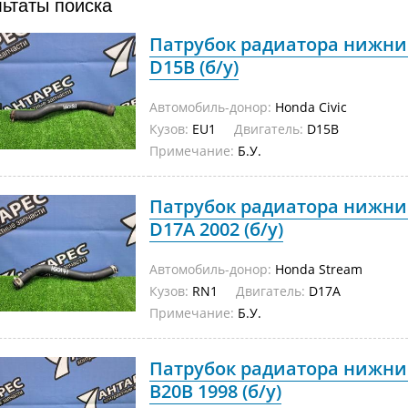
льтаты поиска
Патрубок радиатора нижний
D15B (б/у)
Автомобиль-донор:
Honda Civic
Кузов:
EU1
Двигатель:
D15B
Примечание:
Б.У.
Патрубок радиатора нижни
D17A 2002 (б/у)
Автомобиль-донор:
Honda Stream
Кузов:
RN1
Двигатель:
D17A
Примечание:
Б.У.
Патрубок радиатора нижни
B20B 1998 (б/у)