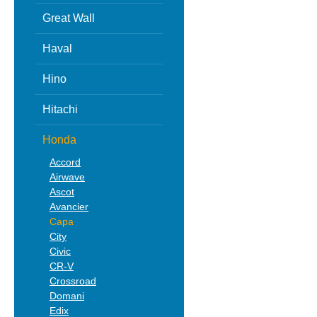
Great Wall
Haval
Hino
Hitachi
Honda
Accord
Airwave
Ascot
Avancier
Capa
City
Civic
CR-V
Crossroad
Domani
Edix