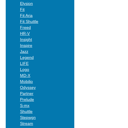
Elysion
Fit
Fit Aria
Fit Shuttle
Freed
HR-V
Insight
Inspire
Jazz
Legend
LIFE
Logo
MD-X
Mobilio
Odyssey
Partner
Prelude
S-mx
Shuttle
Stepwgn
Stream