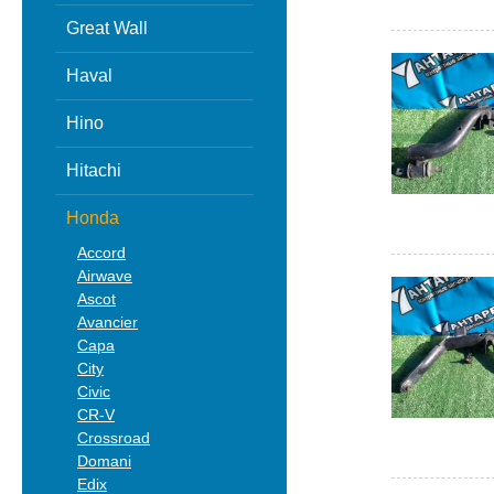
Great Wall
Haval
Hino
Hitachi
Honda
Accord
Airwave
Ascot
Avancier
Capa
City
Civic
CR-V
Crossroad
Domani
Edix