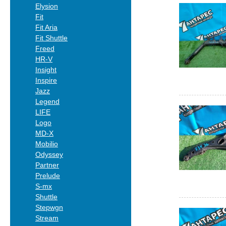
Elysion
Fit
Fit Aria
Fit Shuttle
Freed
HR-V
Insight
Inspire
Jazz
Legend
LIFE
Logo
MD-X
Mobilio
Odyssey
Partner
Prelude
S-mx
Shuttle
Stepwgn
Stream