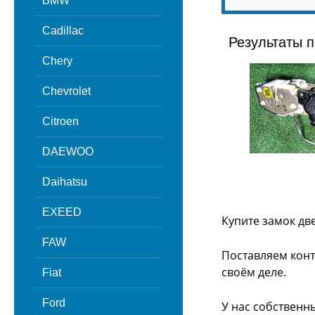
BMW
Cadillac
Результаты п
Chery
Chevrolet
Citroen
DAEWOO
Daihatsu
EXEED
Купите замок дв
FAW
Поставляем конт
своём деле.
Fiat
Ford
У нас собственн