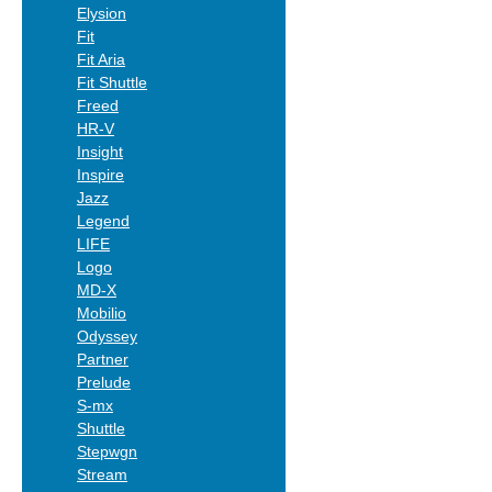
Elysion
Fit
Fit Aria
Fit Shuttle
Freed
HR-V
Insight
Inspire
Jazz
Legend
LIFE
Logo
MD-X
Mobilio
Odyssey
Partner
Prelude
S-mx
Shuttle
Stepwgn
Stream