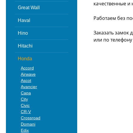
качественные и 
Great Wall
Работаем без по
Haval
Заказать замок 
Hino
или
по телефону -
Hitachi
Honda
Accord
Airwave
Ascot
Avancier
Capa
City
Civic
CR-V
Crossroad
Domani
Edix