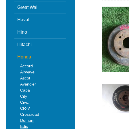
Great Wall
Haval
Hino
Hitachi
Honda
Accord
Airwave
Ascot
Avancier
Capa
City
Civic
CR-V
Crossroad
Domani
Edix