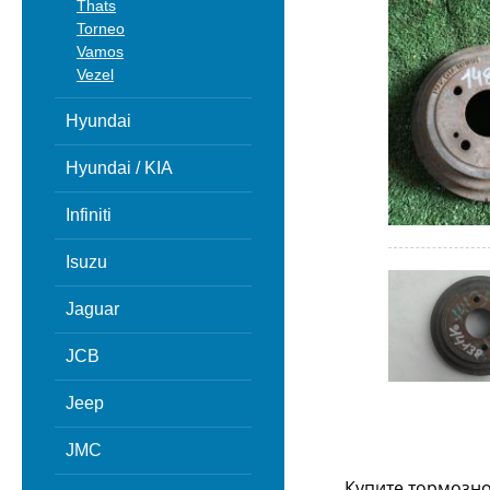
Thats
Torneo
Vamos
Vezel
Hyundai
Hyundai / KIA
Infiniti
Isuzu
Jaguar
JCB
Jeep
JMC
Купите тормозно