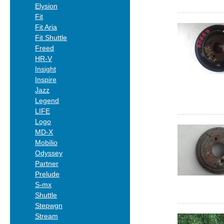
Elysion
Fit
Fit Aria
Fit Shuttle
Freed
HR-V
Insight
Inspire
Jazz
Legend
LIFE
Logo
MD-X
Mobilio
Odyssey
Partner
Prelude
S-mx
Shuttle
Stepwgn
Stream