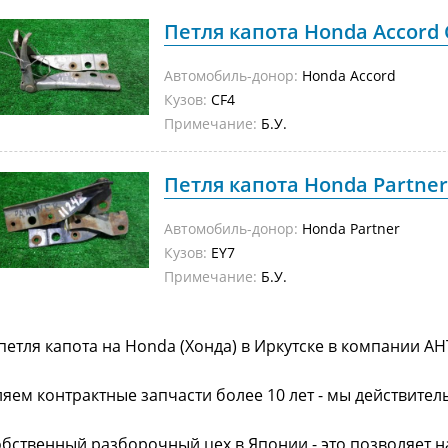
Петля капота Honda Accord C
Автомобиль-донор:
Honda Accord
Кузов:
CF4
Примечание:
Б.У.
Петля капота Honda Partner 
Автомобиль-донор:
Honda Partner
Кузов:
EY7
Примечание:
Б.У.
петля капота на Honda (Хонда) в Иркутске в компании АН
яем контрактные запчасти более 10 лет - мы действител
обственный разборочный цех в Японии - это позволяет 