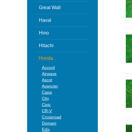
Great Wall
Haval
Hino
Hitachi
Honda
Accord
Airwave
Ascot
Avancier
Capa
City
Civic
CR-V
Crossroad
Domani
Edix