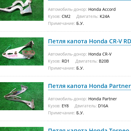
Автомобиль-донор:
Honda Accord
Кузов:
CM2
Двигатель:
K24A
Примечание:
Б.У.
Петля капота Honda CR-V RD1
Автомобиль-донор:
Honda CR-V
Кузов:
RD1
Двигатель:
B20B
Примечание:
Б.У.
Петля капота Honda Partner 
Автомобиль-донор:
Honda Partner
Кузов:
EY8
Двигатель:
D16A
Примечание:
Б.У.
Петля капота Honda Torneo C