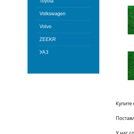
Toyota
Volkswagen
Volvo
ZEEKR
УАЗ
Купите 
Поставл
У нас с