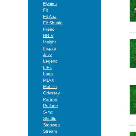
Elysion
Fit
Fit Aria
Fit Shuttle
Freed
HR-V
Insight
Inspire
Jazz
Legend
LIFE
Logo
MD-X
Mobilio
Odyssey
Partner
Prelude
S-mx
Shuttle
Stepwgn
Stream