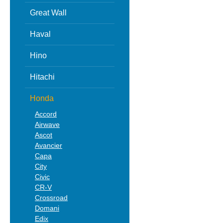
Great Wall
Haval
Hino
Hitachi
Honda
Accord
Airwave
Ascot
Avancier
Capa
City
Civic
CR-V
Crossroad
Domani
Edix