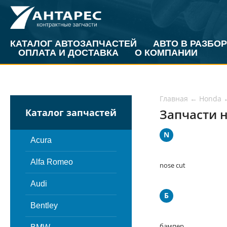
КАТАЛОГ АВТОЗАПЧАСТЕЙ
АВТО В РАЗБОР
ОПЛАТА И ДОСТАВКА
О КОМПАНИИ
Главная
←
Honda
Запчасти н
Каталог запчастей
N
Acura
Alfa Romeo
nose cut
Audi
Б
Bentley
бампер