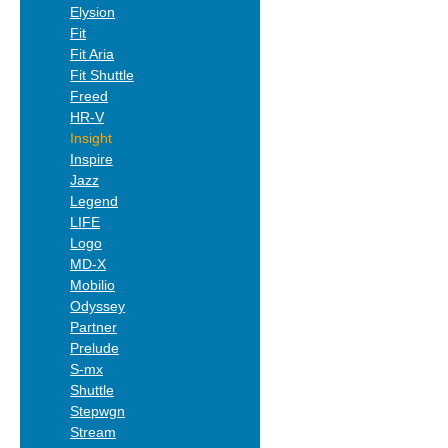
Elysion
Fit
Fit Aria
Fit Shuttle
Freed
HR-V
Insight
Inspire
Jazz
Legend
LIFE
Logo
MD-X
Mobilio
Odyssey
Partner
Prelude
S-mx
Shuttle
Stepwgn
Stream