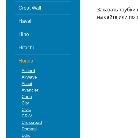
Great Wall
Заказать трубки
на сайте или
по 
Haval
Hino
Hitachi
Honda
Accord
Airwave
Ascot
Avancier
Capa
City
Civic
CR-V
Crossroad
Domani
Edix