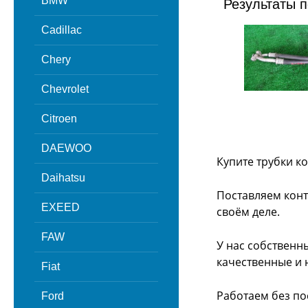
BMW
Результаты п
Cadillac
Chery
Chevrolet
Citroen
DAEWOO
Купите трубки к
Daihatsu
Поставляем конт
EXEED
своём деле.
FAW
У нас собственн
качественные и 
Fiat
Работаем без по
Ford