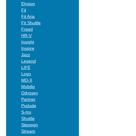
Elysion
Fit
Fit Aria
Fit Shuttle
Freed
HR-V
Insight
Inspire
Jazz
Legend
LIFE
Logo
MD-X
Mobilio
Odyssey
Partner
Prelude
S-mx
Shuttle
Stepwgn
Stream