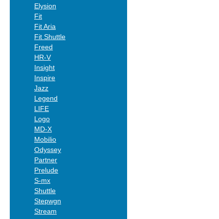
Elysion
Fit
Fit Aria
Fit Shuttle
Freed
HR-V
Insight
Inspire
Jazz
Legend
LIFE
Logo
MD-X
Mobilio
Odyssey
Partner
Prelude
S-mx
Shuttle
Stepwgn
Stream