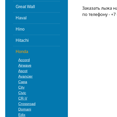
Great Wall
Заказать лыжа н
по телефону - +7 
Haval
Hino
Hitachi
Honda
Accord
Airwave
Ascot
Avancier
Capa
City
Civic
CR-V
Crossroad
Domani
Edix