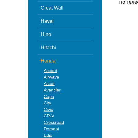
по теле
Great Wall
Haval
Hino
Hitachi
Honda
Accord
Airwave
Ascot
Avancier
Capa
City
Civic
CR-V
Crossroad
Domani
Edix