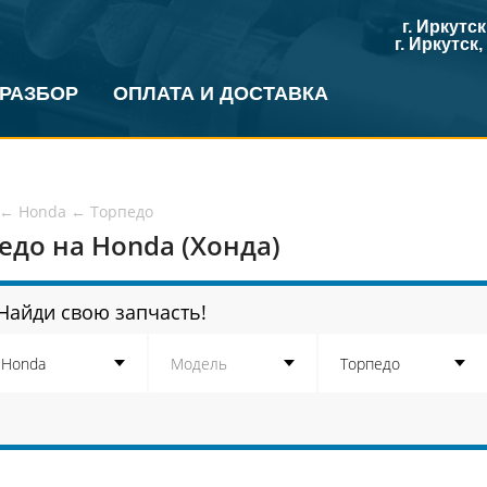
г. Иркутс
г. Иркутск
 РАЗБОР
ОПЛАТА И ДОСТАВКА
←
Honda
←
Торпедо
едо на Honda (Хонда)
Найди свою запчасть!