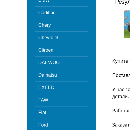
BMW
Резу
Cadillac
Chery
Chevrolet
Citroen
Купите 
DAEWOO
Поставл
Daihatsu
EXEED
У нас с
детали.
FAW
Работа
Fiat
Заказат
Ford