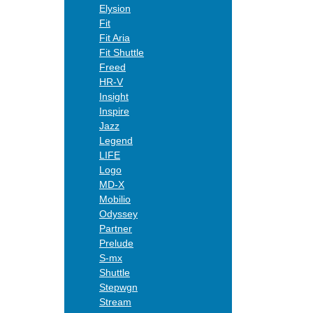
Elysion
Fit
Fit Aria
Fit Shuttle
Freed
HR-V
Insight
Inspire
Jazz
Legend
LIFE
Logo
MD-X
Mobilio
Odyssey
Partner
Prelude
S-mx
Shuttle
Stepwgn
Stream