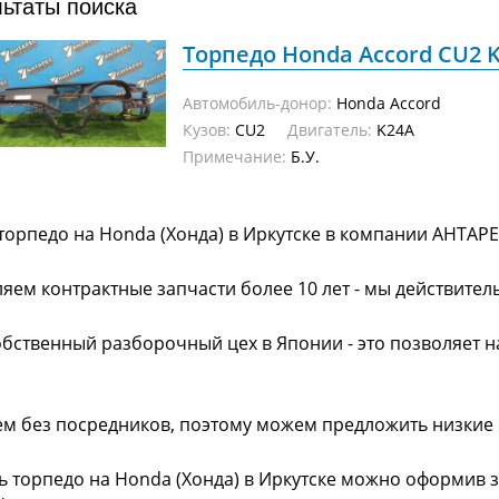
льтаты поиска
Торпедо Honda Accord CU2 K2
Автомобиль-донор:
Honda Accord
Кузов:
CU2
Двигатель:
K24A
Примечание:
Б.У.
торпедо на Honda (Хонда) в Иркутске в компании АНТАРЕ
яем контрактные запчасти более 10 лет - мы действител
обственный разборочный цех в Японии - это позволяет 
ем без посредников, поэтому можем предложить низкие
ь торпедо на Honda (Хонда) в Иркутске можно оформив з