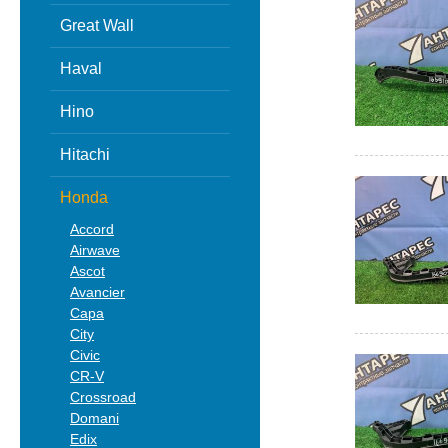
Great Wall
Haval
Hino
Hitachi
Honda
Accord
Airwave
Ascot
Avancier
Capa
City
Civic
CR-V
Crossroad
Domani
Edix