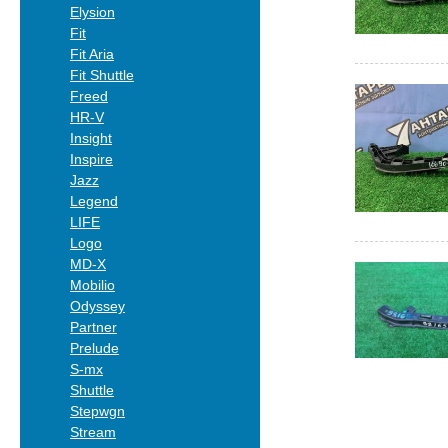
Elysion
Fit
Fit Aria
Fit Shuttle
Freed
HR-V
Insight
Inspire
Jazz
Legend
LIFE
Logo
MD-X
Mobilio
Odyssey
Partner
Prelude
S-mx
Shuttle
Stepwgn
Stream