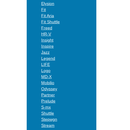
Elysion
Fit
Fit Aria
Fit Shuttle
Freed
HR-V
Insight
Inspire
Jazz
Legend
LIFE
Logo
MD-X
Mobilio
Odyssey
Partner
Prelude
S-mx
Shuttle
Stepwgn
Stream