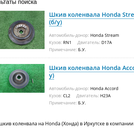
льтаты поиска
Шкив коленвала Honda Stre
(б/у)
Автомобиль-донор:
Honda Stream
Кузов:
RN1
Двигатель:
D17A
Примечание:
Б.У.
Шкив коленвала Honda Accor
у)
Автомобиль-донор:
Honda Accord
Кузов:
CL2
Двигатель:
H23A
Примечание:
Б.У.
шкив коленвала на Honda (Хонда) в Иркутске в компании