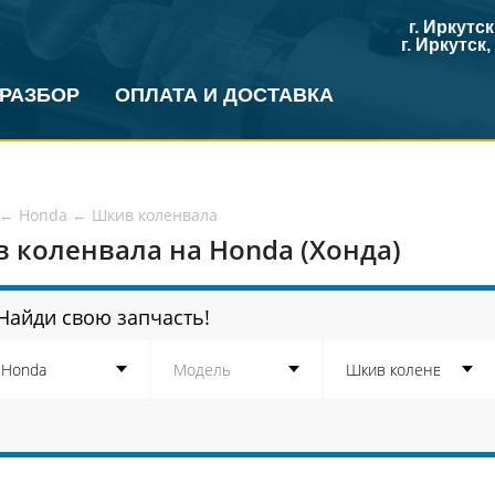
г. Иркутс
г. Иркутск
 РАЗБОР
ОПЛАТА И ДОСТАВКА
←
Honda
←
Шкив коленвала
 коленвала на Honda (Хонда)
Найди свою запчасть!