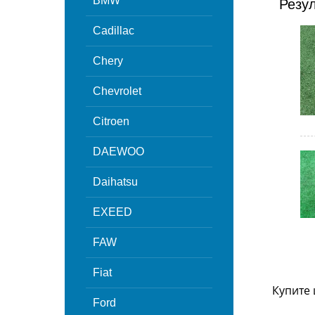
BMW
Резу
Cadillac
Chery
Chevrolet
Citroen
DAEWOO
Daihatsu
EXEED
FAW
Fiat
Купите 
Ford