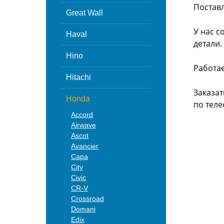
Поставл
Great Wall
У нас с
Haval
детали.
Hino
Работа
Hitachi
Заказат
Honda
по теле
Accord
Airwave
Ascot
Avancier
Capa
City
Civic
CR-V
Crossroad
Domani
Edix