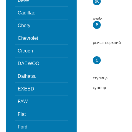
BMW
Ж
Cadillac
жабо
Р
Chery
Chevrolet
рычаг верхний
Citroen
С
DAEWOO
Daihatsu
ступица
суппорт
EXEED
FAW
Fiat
Ford