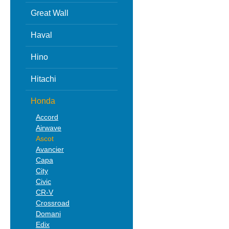
Great Wall
Haval
Hino
Hitachi
Honda
Accord
Airwave
Ascot
Avancier
Capa
City
Civic
CR-V
Crossroad
Domani
Edix