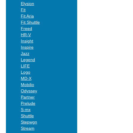
Elysion
Fit
Fit Aria
Fit Shuttle
Freed
HR-V
Insight
Inspire
Jazz
Legend
LIFE
Logo
MD-X
Mobilio
Odyssey
Partner
Prelude
S-mx
Shuttle
Stepwgn
Stream