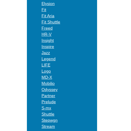
Elysion
Fit
Fit Aria
Fit Shuttle
Freed
HR-V
Insight
Inspire
Jazz
Legend
LIFE
Logo
MD-X
Mobilio
Odyssey
Partner
Prelude
S-mx
Shuttle
Stepwgn
Stream