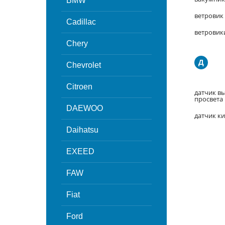
BMW
ветровик
Cadillac
ветровик
Chery
Д
Chevrolet
Citroen
датчик в
просвета
DAEWOO
датчик к
Daihatsu
EXEED
FAW
Fiat
Ford