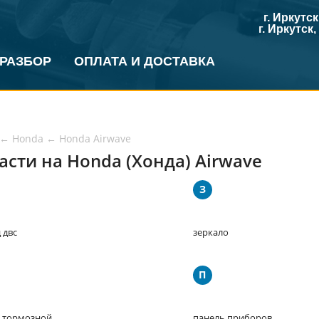
г. Иркутс
г. Иркутск
 РАЗБОР
ОПЛАТА И ДОСТАВКА
←
Honda
←
Honda Airwave
асти на Honda (Хонда) Airwave
З
 двс
зеркало
П
 тормозной
панель приборов