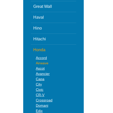
Great Wall
Haval
Hino
Hitachi
Honda
Accord
Airwave
Ascot
Avancier
Capa
City
Civic
CR-V
Crossroad
Domani
Edix