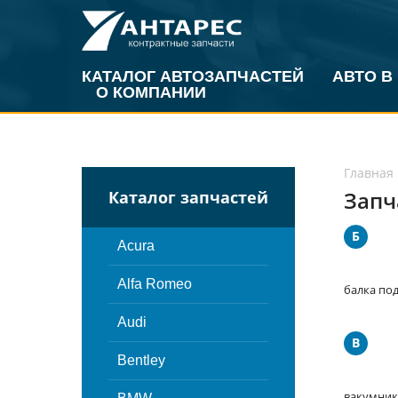
КАТАЛОГ АВТОЗАПЧАСТЕЙ
АВТО В
О КОМПАНИИ
Главная
Запч
Каталог запчастей
Б
Acura
Alfa Romeo
балка под
Audi
В
Bentley
вакумник