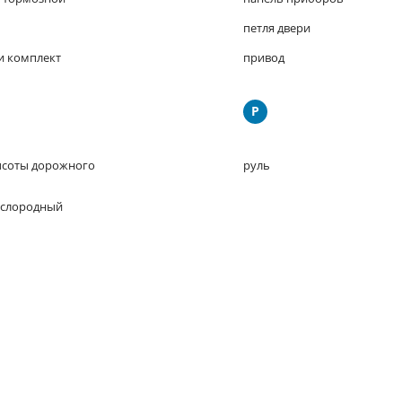
петля двери
и комплект
привод
Р
ысоты дорожного
руль
ислородный