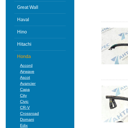
Great Wall
Haval
Hino
Hitachi
Honda
Accord
Airwave
Ascot
Avancier
Capa
City
Civic
CR-V
Crossroad
Domani
Edix