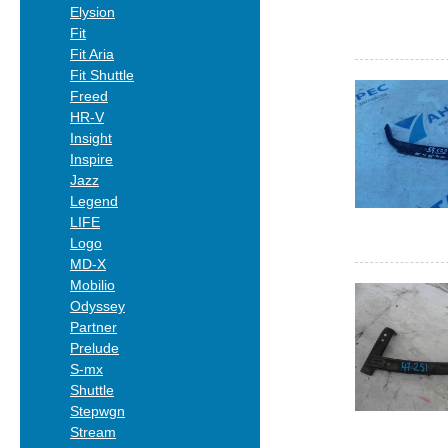
Elysion
Fit
Fit Aria
Fit Shuttle
Freed
HR-V
Insight
Inspire
Jazz
Legend
LIFE
Logo
MD-X
Mobilio
Odyssey
Partner
Prelude
S-mx
Shuttle
Stepwgn
Stream