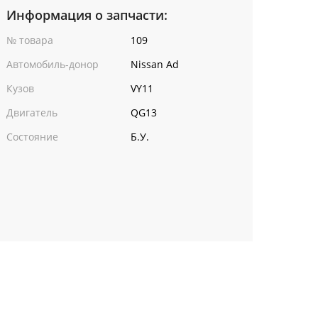
Информация о запчасти:
№ товара
109
Автомобиль-донор
Nissan Ad
Кузов
VY11
Двигатель
QG13
Состояние
Б.У.