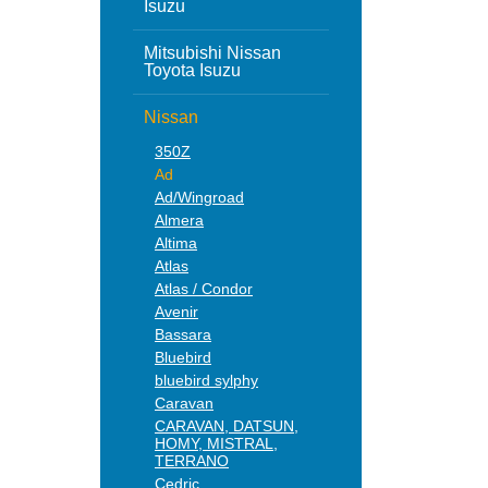
Isuzu
Mitsubishi Nissan
Toyota Isuzu
Nissan
350Z
Ad
Ad/Wingroad
Almera
Altima
Atlas
Atlas / Condor
Avenir
Bassara
Bluebird
bluebird sylphy
Caravan
CARAVAN, DATSUN,
HOMY, MISTRAL,
TERRANO
Cedric