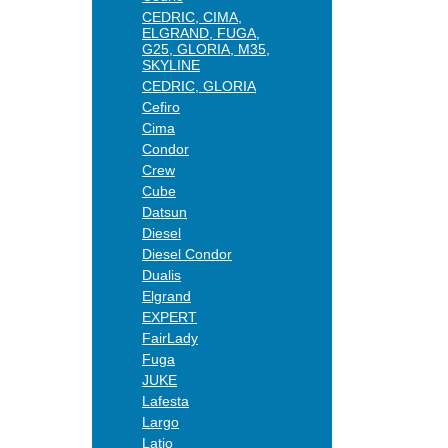
CEDRIC, CIMA,
ELGRAND, FUGA,
G25, GLORIA, M35,
SKYLINE
CEDRIC, GLORIA
Cefiro
Cima
Condor
Crew
Cube
Datsun
Diesel
Diesel Condor
Dualis
Elgrand
EXPERT
FairLady
Fuga
JUKE
Lafesta
Largo
Latio