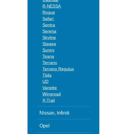
R-NESSA
Rogue
Safari
Sentra
Serena
Skyline
Stagea
Sunny
Teana
Terrano
Terrano Regulus
Tiida
UD
Vanette
Wingroad
X-Trail
Nissan, Infiniti
Opel