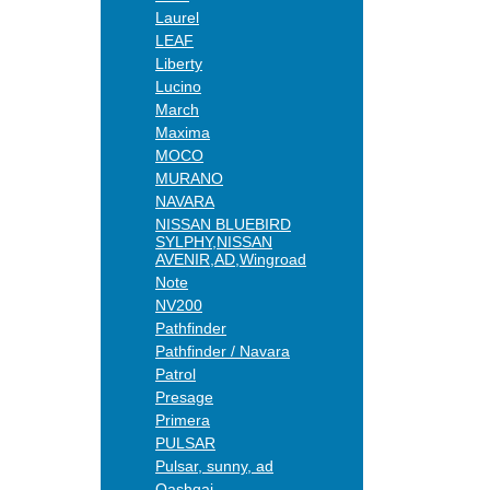
Laurel
LEAF
Liberty
Lucino
March
Maxima
MOCO
MURANO
NAVARA
NISSAN BLUEBIRD
SYLPHY,NISSAN
AVENIR,AD,Wingroad
Note
NV200
Pathfinder
Pathfinder / Navara
Patrol
Presage
Primera
PULSAR
Pulsar, sunny, ad
Qashqai