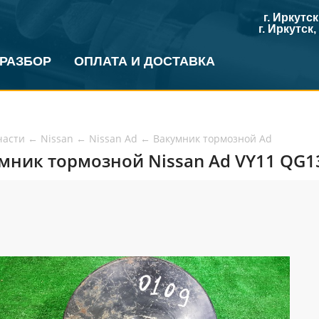
г. Иркутс
г. Иркутск
 РАЗБОР
ОПЛАТА И ДОСТАВКА
части
←
Nissan
←
Nissan Ad
←
Вакумник тормозной Ad
мник тормозной Nissan Ad VY11 QG13