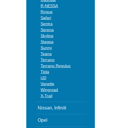
R-NESSA
Rogue
Safari
Sentra
Serena
Skyline
Stagea
Sunny
Teana
Terrano
Terrano Regulus
Tiida
UD
Vanette
Wingroad
X-Trail
Nissan, Infiniti
Opel