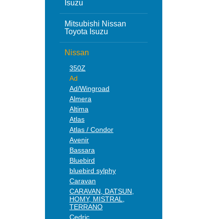
Isuzu
Mitsubishi Nissan
Toyota Isuzu
Nissan
350Z
Ad
Ad/Wingroad
Almera
Altima
Atlas
Atlas / Condor
Avenir
Bassara
Bluebird
bluebird sylphy
Caravan
CARAVAN, DATSUN,
HOMY, MISTRAL,
TERRANO
Cedric