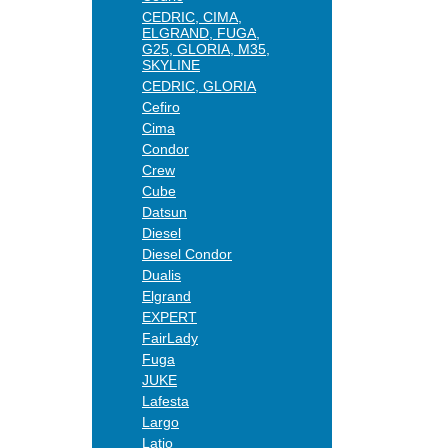
CEDRIC, CIMA,
ELGRAND, FUGA,
G25, GLORIA, M35,
SKYLINE
CEDRIC, GLORIA
Cefiro
Cima
Condor
Crew
Cube
Datsun
Diesel
Diesel Condor
Dualis
Elgrand
EXPERT
FairLady
Fuga
JUKE
Lafesta
Largo
Latio