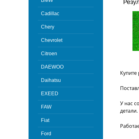
BMW
Резу
Cadillac
Chery
Chevrolet
Citroen
DAEWOO
Купите 
Daihatsu
Поставл
EXEED
У нас с
FAW
детали.
Fiat
Работа
Ford