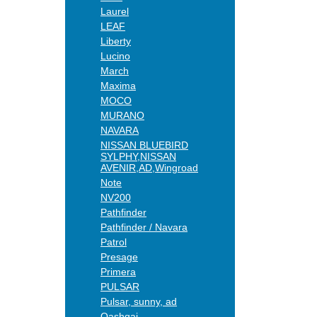
Laurel
LEAF
Liberty
Lucino
March
Maxima
MOCO
MURANO
NAVARA
NISSAN BLUEBIRD
SYLPHY,NISSAN
AVENIR,AD,Wingroad
Note
NV200
Pathfinder
Pathfinder / Navara
Patrol
Presage
Primera
PULSAR
Pulsar, sunny, ad
Qashqai