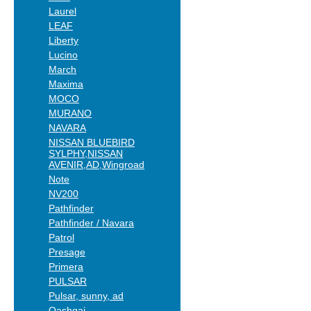
Laurel
LEAF
Liberty
Lucino
March
Maxima
MOCO
MURANO
NAVARA
NISSAN BLUEBIRD
SYLPHY,NISSAN
AVENIR,AD,Wingroad
Note
NV200
Pathfinder
Pathfinder / Navara
Patrol
Presage
Primera
PULSAR
Pulsar, sunny, ad
Qashqai