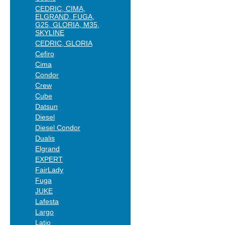
CEDRIC, CIMA,
ELGRAND, FUGA,
G25, GLORIA, M35,
SKYLINE
CEDRIC, GLORIA
Cefiro
Cima
Condor
Crew
Cube
Datsun
Diesel
Diesel Condor
Dualis
Elgrand
EXPERT
FairLady
Fuga
JUKE
Lafesta
Largo
Latio