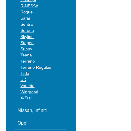
R-NESSA
Rogue
Safari
Sentra
Serena
Skyline
Stagea
Sunny
Teana
Terrano
Terrano Regulus
Tiida
UD
Vanette
Wingroad
X-Trail
Nissan, Infiniti
Opel