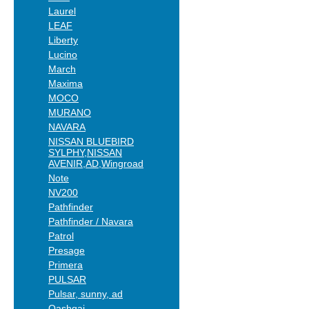
Laurel
LEAF
Liberty
Lucino
March
Maxima
MOCO
MURANO
NAVARA
NISSAN BLUEBIRD
SYLPHY,NISSAN
AVENIR,AD,Wingroad
Note
NV200
Pathfinder
Pathfinder / Navara
Patrol
Presage
Primera
PULSAR
Pulsar, sunny, ad
Qashqai