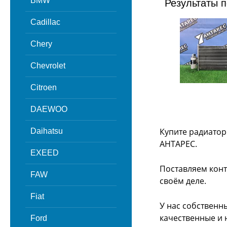
BMW
Результаты п
Cadillac
Chery
Chevrolet
Citroen
DAEWOO
Купите радиатор
Daihatsu
АНТАРЕС.
EXEED
Поставляем конт
FAW
своём деле.
Fiat
У нас собственн
качественные и 
Ford