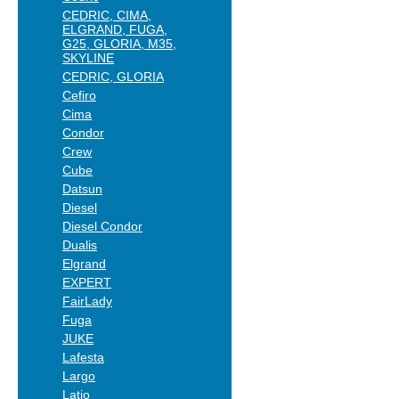
CEDRIC, CIMA,
ELGRAND, FUGA,
G25, GLORIA, M35,
SKYLINE
CEDRIC, GLORIA
Cefiro
Cima
Condor
Crew
Cube
Datsun
Diesel
Diesel Condor
Dualis
Elgrand
EXPERT
FairLady
Fuga
JUKE
Lafesta
Largo
Latio