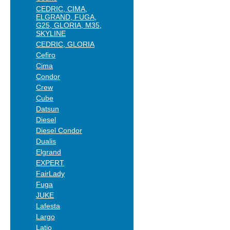
CEDRIC, CIMA,
ELGRAND, FUGA,
G25, GLORIA, M35,
SKYLINE
CEDRIC, GLORIA
Cefiro
Cima
Condor
Crew
Cube
Datsun
Diesel
Diesel Condor
Dualis
Elgrand
EXPERT
FairLady
Fuga
JUKE
Lafesta
Largo
Latio