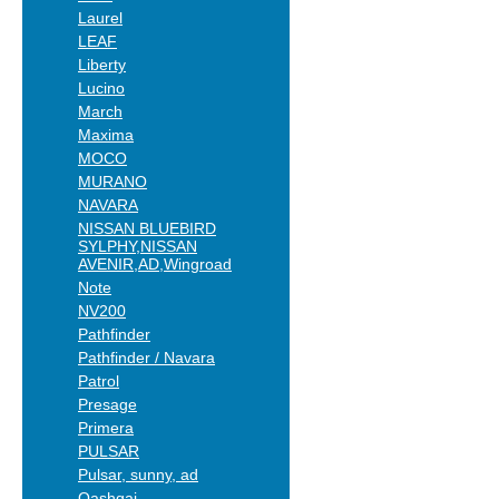
Laurel
LEAF
Liberty
Lucino
March
Maxima
MOCO
MURANO
NAVARA
NISSAN BLUEBIRD
SYLPHY,NISSAN
AVENIR,AD,Wingroad
Note
NV200
Pathfinder
Pathfinder / Navara
Patrol
Presage
Primera
PULSAR
Pulsar, sunny, ad
Qashqai