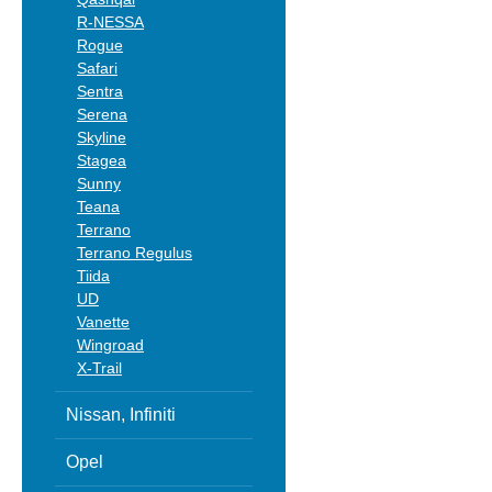
R-NESSA
Rogue
Safari
Sentra
Serena
Skyline
Stagea
Sunny
Teana
Terrano
Terrano Regulus
Tiida
UD
Vanette
Wingroad
X-Trail
Nissan, Infiniti
Opel