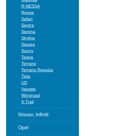
R-NESSA
Rogue
Safari
Sentra
Serena
Skyline
Stagea
Sunny
Teana
Terrano
Terrano Regulus
Tiida
UD
Vanette
Wingroad
X-Trail
Nissan, Infiniti
Opel