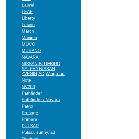
Laurel
LEAF
Liberty
Lucino
March
Maxima
MOCO
MURANO
NAVARA
NISSAN BLUEBIRD
SYLPHY,NISSAN
AVENIR,AD,Wingroad
Note
NV200
Pathfinder
Pathfinder / Navara
Patrol
Presage
Primera
PULSAR
Pulsar, sunny, ad
Qashqai