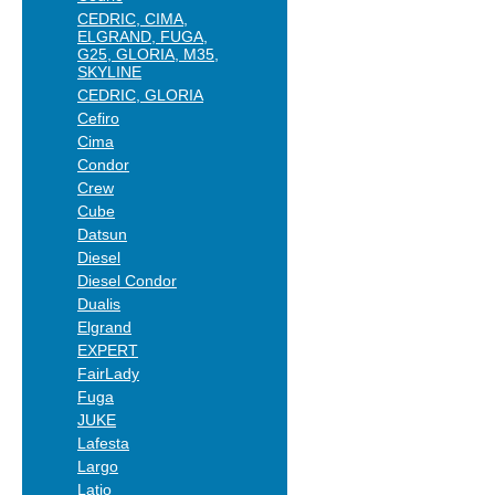
CEDRIC, CIMA,
ELGRAND, FUGA,
G25, GLORIA, M35,
SKYLINE
CEDRIC, GLORIA
Cefiro
Cima
Condor
Crew
Cube
Datsun
Diesel
Diesel Condor
Dualis
Elgrand
EXPERT
FairLady
Fuga
JUKE
Lafesta
Largo
Latio