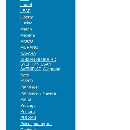
Laurel
LEAF
Liberty
Lucino
March
Maxima
MOCO
MURANO
NAVARA
NISSAN BLUEBIRD
SYLPHY,NISSAN
AVENIR,AD,Wingroad
Note
NV200
Pathfinder
Pathfinder / Navara
Patrol
Presage
Primera
PULSAR
Pulsar, sunny, ad
Qashqai