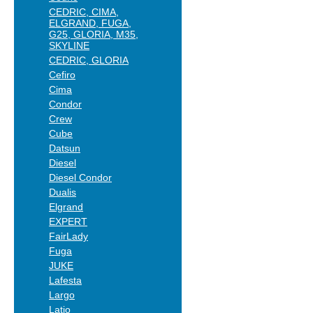
CEDRIC, CIMA,
ELGRAND, FUGA,
G25, GLORIA, M35,
SKYLINE
CEDRIC, GLORIA
Cefiro
Cima
Condor
Crew
Cube
Datsun
Diesel
Diesel Condor
Dualis
Elgrand
EXPERT
FairLady
Fuga
JUKE
Lafesta
Largo
Latio