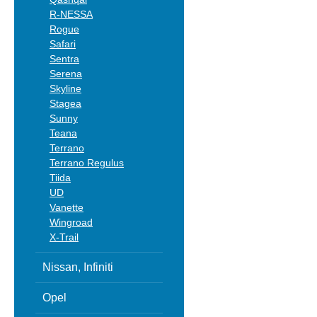
R-NESSA
Rogue
Safari
Sentra
Serena
Skyline
Stagea
Sunny
Teana
Terrano
Terrano Regulus
Tiida
UD
Vanette
Wingroad
X-Trail
Nissan, Infiniti
Opel