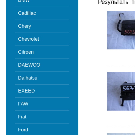
BMW
Результаты п
Cadillac
Chery
Chevrolet
Citroen
DAEWOO
Daihatsu
EXEED
FAW
Fiat
Ford