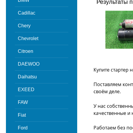
BMW
Результаты п
Cadillac
Chery
Chevrolet
Citroen
DAEWOO
Купите стартер н
Daihatsu
Поставляем конт
EXEED
своём деле.
FAW
У нас собственн
качественные и 
Fiat
Работаем без по
Ford