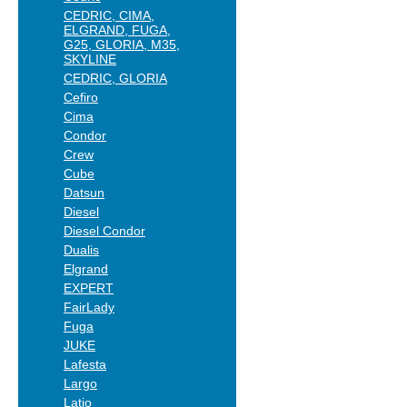
CEDRIC, CIMA,
ELGRAND, FUGA,
G25, GLORIA, M35,
SKYLINE
CEDRIC, GLORIA
Cefiro
Cima
Condor
Crew
Cube
Datsun
Diesel
Diesel Condor
Dualis
Elgrand
EXPERT
FairLady
Fuga
JUKE
Lafesta
Largo
Latio