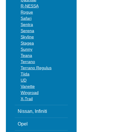
R-NESSA
Rogue
Safari
Sentra
Serena
Skyline
Stagea
Sunny
Teana
Terrano
Terrano Regulus
Tiida
UD
Vanette
Wingroad
X-Trail
Nissan, Infiniti
Opel