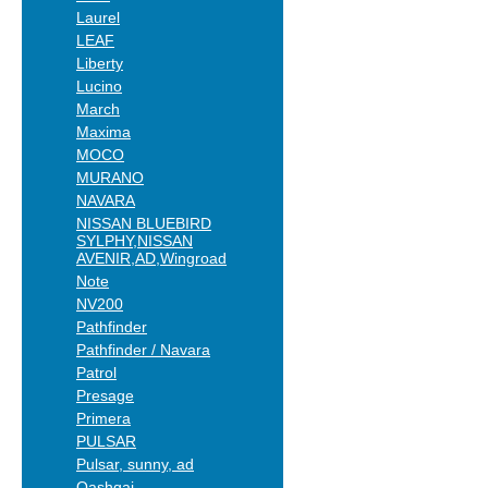
Laurel
LEAF
Liberty
Lucino
March
Maxima
MOCO
MURANO
NAVARA
NISSAN BLUEBIRD
SYLPHY,NISSAN
AVENIR,AD,Wingroad
Note
NV200
Pathfinder
Pathfinder / Navara
Patrol
Presage
Primera
PULSAR
Pulsar, sunny, ad
Qashqai