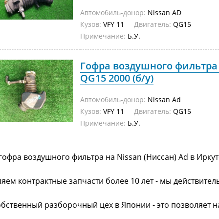
Автомобиль-донор:
Nissan AD
Кузов:
VFY 11
Двигатель:
QG15
Примечание:
Б.У.
Гофра воздушного фильтра 
QG15 2000 (б/у)
Автомобиль-донор:
Nissan Ad
Кузов:
VFY 11
Двигатель:
QG15
Примечание:
Б.У.
гофра воздушного фильтра на Nissan (Ниссан) Ad в Ирку
яем контрактные запчасти более 10 лет - мы действител
обственный разборочный цех в Японии - это позволяет 