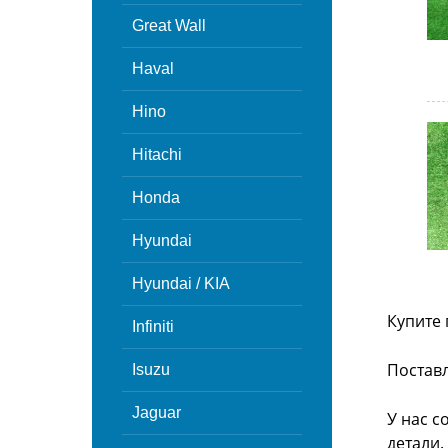
Great Wall
Haval
Hino
Hitachi
Honda
Hyundai
Hyundai / KIA
Купите 
Infiniti
Поставл
Isuzu
Jaguar
У нас с
детали.