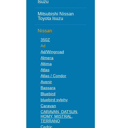
Isuzu
Mitsubishi Nissan
Toyota Isuzu
Nissan
350Z
Ad
Ad/Wingroad
Almera
Altima
Atlas
Atlas / Condor
Avenir
Bassara
Bluebird
bluebird sylphy
Caravan
CARAVAN, DATSUN,
HOMY, MISTRAL,
TERRANO
Cedric