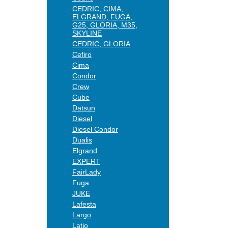
CEDRIC, CIMA,
ELGRAND, FUGA,
G25, GLORIA, M35,
SKYLINE
CEDRIC, GLORIA
Cefiro
Cima
Condor
Crew
Cube
Datsun
Diesel
Diesel Condor
Dualis
Elgrand
EXPERT
FairLady
Fuga
JUKE
Lafesta
Largo
Latio