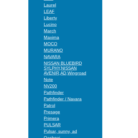
Laurel
LEAF
Liberty
Lucino
March
Maxima
MOCO
MURANO
NAVARA
NISSAN BLUEBIRD
SYLPHY,NISSAN
AVENIR,AD,Wingroad
Note
NV200
Pathfinder
Pathfinder / Navara
Patrol
Presage
Primera
PULSAR
Pulsar, sunny, ad
Qashqai