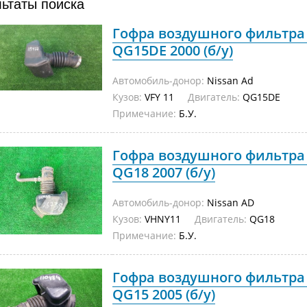
льтаты поиска
Гофра воздушного фильтра 
QG15DE 2000 (б/у)
Автомобиль-донор:
Nissan Ad
Кузов:
VFY 11
Двигатель:
QG15DE
Примечание:
Б.У.
Гофра воздушного фильтра
QG18 2007 (б/у)
Автомобиль-донор:
Nissan AD
Кузов:
VHNY11
Двигатель:
QG18
Примечание:
Б.У.
Гофра воздушного фильтра 
QG15 2005 (б/у)