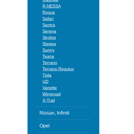
R-NESSA
Rogue
Safari
Sentra
Serena
Skyline
Stagea
Sunny
Teana
Terrano
Terrano Regulus
Tiida
UD
Vanette
Wingroad
X-Trail
Nissan, Infiniti
Opel