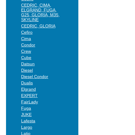
CEDRIC, CIMA,
ELGRAND, FUGA,
G25, GLORIA, M35,
SKYLINE
CEDRIC, GLORIA
Cefiro
Cima
Condor
Crew
Cube
Datsun
Diesel
Diesel Condor
Dualis
Elgrand
EXPERT
FairLady
Fuga
JUKE
Lafesta
Largo
Latio