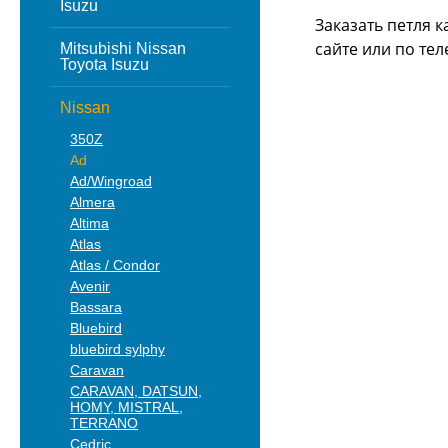
Isuzu
Заказать петля к
сайте или
по тел
Mitsubishi Nissan
Toyota Isuzu
Nissan
350Z
Ad
Ad/Wingroad
Almera
Altima
Atlas
Atlas / Condor
Avenir
Bassara
Bluebird
bluebird sylphy
Caravan
CARAVAN, DATSUN,
HOMY, MISTRAL,
TERRANO
Cedric