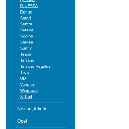
R-NESSA
Rogue
Safari
Sentra
Serena
Skyline
Stagea
Sunny
Teana
Terrano
Terrano Regulus
Tiida
UD
Vanette
Wingroad
X-Trail
Nissan, Infiniti
Opel