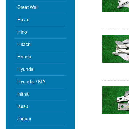
Great Wall
Haval
Hino
Hitachi
Honda
Hyundai
Hyundai / KIA
Infiniti
Isuzu
Jaguar