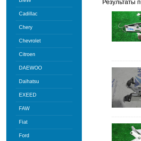
BMW
Результаты п
Cadillac
Chery
Chevrolet
Citroen
DAEWOO
Daihatsu
EXEED
FAW
Fiat
Ford