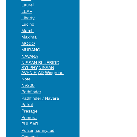
Laurel
LEAF
Liberty
Lucino
March
Maxima
MOCO
MURANO
NAVARA
NISSAN BLUEBIRD
SYLPHY,NISSAN
AVENIR,AD,Wingroad
Note
NV200
Pathfinder
Pathfinder / Navara
Patrol
Presage
Primera
PULSAR
Pulsar, sunny, ad
Qashqai