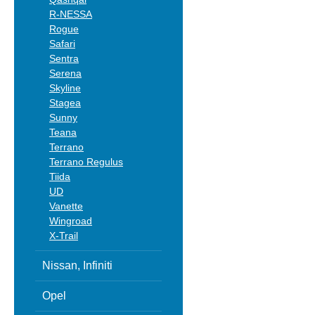
R-NESSA
Rogue
Safari
Sentra
Serena
Skyline
Stagea
Sunny
Teana
Terrano
Terrano Regulus
Tiida
UD
Vanette
Wingroad
X-Trail
Nissan, Infiniti
Opel