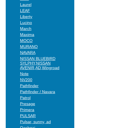
Laurel
LEAF
Liberty
Lucino
March
Maxima
MOCO
MURANO
NAVARA
NISSAN BLUEBIRD
SYLPHY,NISSAN
AVENIR,AD,Wingroad
Note
NV200
Pathfinder
Pathfinder / Navara
Patrol
Presage
Primera
PULSAR
Pulsar, sunny, ad
Qashqai