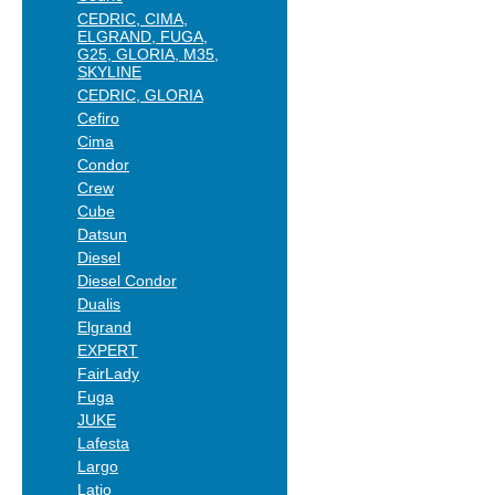
CEDRIC, CIMA,
ELGRAND, FUGA,
G25, GLORIA, M35,
SKYLINE
CEDRIC, GLORIA
Cefiro
Cima
Condor
Crew
Cube
Datsun
Diesel
Diesel Condor
Dualis
Elgrand
EXPERT
FairLady
Fuga
JUKE
Lafesta
Largo
Latio