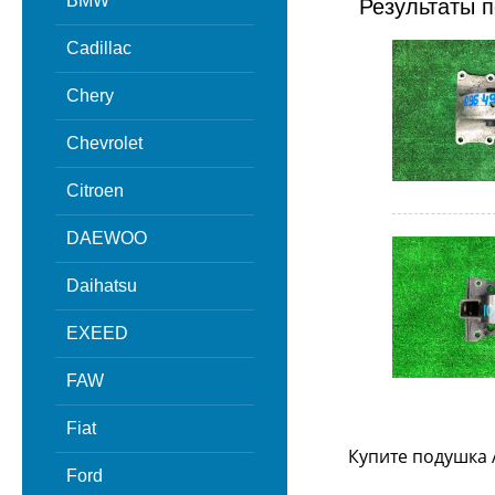
BMW
Результаты п
Cadillac
Chery
Chevrolet
Citroen
DAEWOO
Daihatsu
EXEED
FAW
Fiat
Купите подушка 
Ford