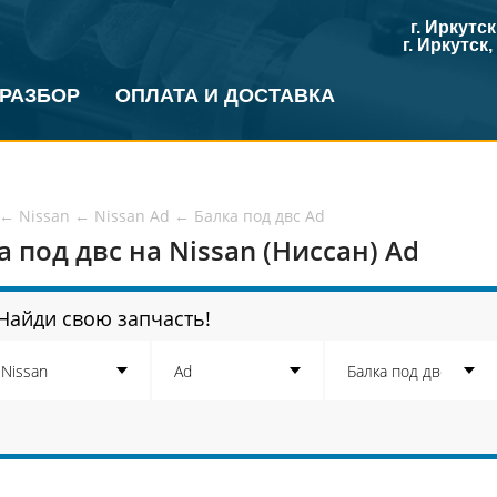
г. Иркутс
г. Иркутск
 РАЗБОР
ОПЛАТА И ДОСТАВКА
←
Nissan
←
Nissan Ad
←
Балка под двс Ad
а под двс на Nissan (Ниссан) Ad
Найди свою запчасть!