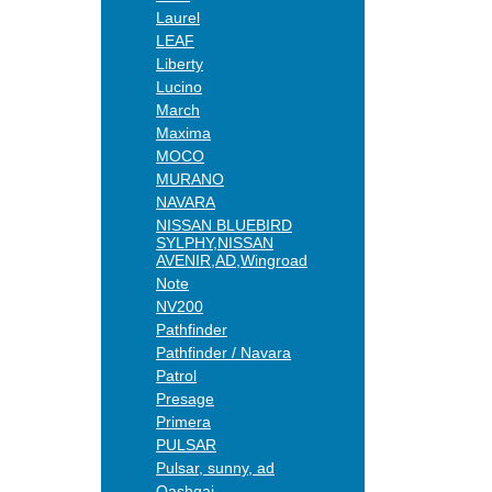
Laurel
LEAF
Liberty
Lucino
March
Maxima
MOCO
MURANO
NAVARA
NISSAN BLUEBIRD
SYLPHY,NISSAN
AVENIR,AD,Wingroad
Note
NV200
Pathfinder
Pathfinder / Navara
Patrol
Presage
Primera
PULSAR
Pulsar, sunny, ad
Qashqai