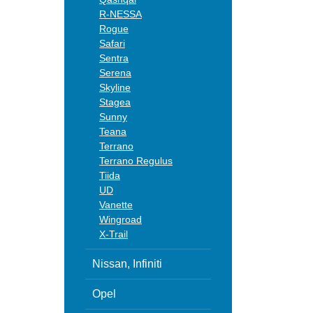
R-NESSA
Rogue
Safari
Sentra
Serena
Skyline
Stagea
Sunny
Teana
Terrano
Terrano Regulus
Tiida
UD
Vanette
Wingroad
X-Trail
Nissan, Infiniti
Opel