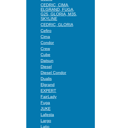
CEDRIC, CIMA,
ELGRAND, FUGA,
G25, GLORIA, M35,
SKYLINE
CEDRIC, GLORIA
Cefiro
Cima
Condor
Crew
Cube
Datsun
Diesel
Diesel Condor
Dualis
Elgrand
EXPERT
FairLady
Fuga
JUKE
Lafesta
Largo
Latio