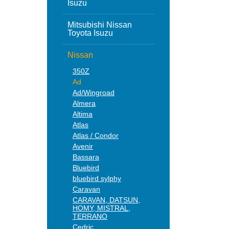
Isuzu
Mitsubishi Nissan
Toyota Isuzu
Nissan
350Z
Ad
Ad/Wingroad
Almera
Altima
Atlas
Atlas / Condor
Avenir
Bassara
Bluebird
bluebird sylphy
Caravan
CARAVAN, DATSUN,
HOMY, MISTRAL,
TERRANO
Cedric