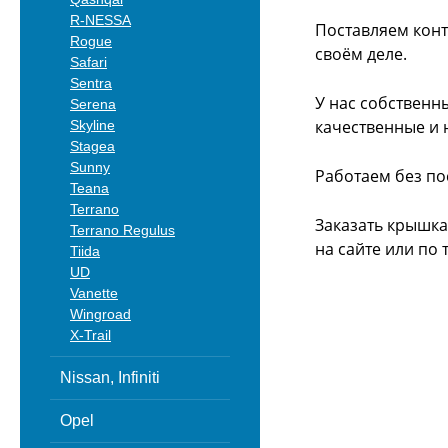
R-NESSA
Поставляем конт
Rogue
своём деле.
Safari
Sentra
У нас собственн
Serena
качественные и 
Skyline
Stagea
Sunny
Работаем без по
Teana
Terrano
Заказать крышка
Terrano Regulus
на сайте или
по 
Tiida
UD
Vanette
Wingroad
X-Trail
Nissan, Infiniti
Opel