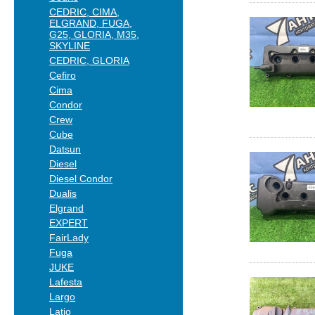
CEDRIC, CIMA,
ELGRAND, FUGA,
G25, GLORIA, M35,
SKYLINE
CEDRIC, GLORIA
Cefiro
Cima
Condor
Crew
Cube
Datsun
Diesel
Diesel Condor
Dualis
Elgrand
EXPERT
FairLady
Fuga
JUKE
Lafesta
Largo
Latio