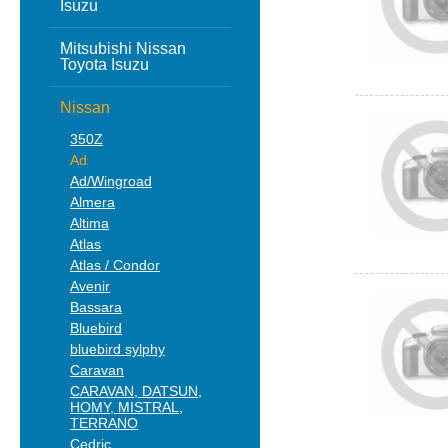
Isuzu
Mitsubishi Nissan
Toyota Isuzu
Nissan
350Z
Ad
Ad/Wingroad
Almera
Altima
Atlas
Atlas / Condor
Avenir
Bassara
Bluebird
bluebird sylphy
Caravan
CARAVAN, DATSUN,
HOMY, MISTRAL,
TERRANO
Cedric