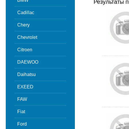
BMW
Результаты п
Cadillac
Chery
Chevrolet
Citroen
DAEWOO
Daihatsu
EXEED
FAW
Fiat
Ford