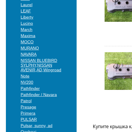
Laurel
LEAF
Liberty
Lucino
March
Maxima
MOCO
MURANO
NAVARA
NISSAN BLUEBIRD
SYLPHY,NISSAN
AVENIR,AD,Wingroad
Note
NV200
Pathfinder
Pathfinder / Navara
Patrol
Presage
Primera
PULSAR
Pulsar, sunny, ad
Купите крышка к
Qashqai