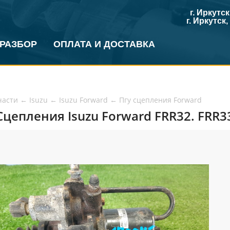
г. Иркутс
г. Иркутск
 РАЗБОР
ОПЛАТА И ДОСТАВКА
части
←
Isuzu
←
Isuzu Forward
←
Пгу сцепления Forward
Сцепления Isuzu Forward FRR32. FRR33