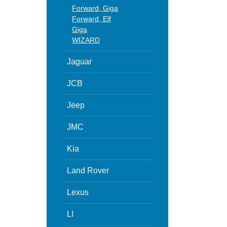
Forward, Giga
Forward, Elf
Giga
WIZARD
Jaguar
JCB
Jeep
JMC
Kia
Land Rover
Lexus
LI