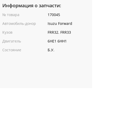
Информация о запчасти:
№ товара
170045
Автомобиль-донор
Isuzu Forward
Кузов
FRR32. FRR33
Двигатель
6HE1 6HH1
Состояние
Б.У.