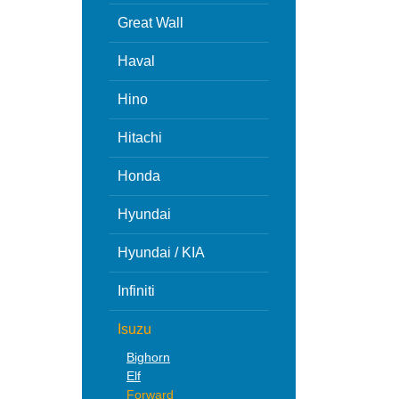
Great Wall
Haval
Hino
Hitachi
Honda
Hyundai
Hyundai / KIA
Infiniti
Isuzu
Bighorn
Elf
Forward