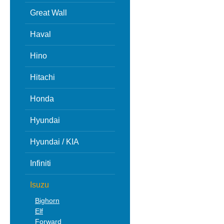
Great Wall
Haval
Hino
Hitachi
Honda
Hyundai
Hyundai / KIA
Infiniti
Isuzu
Bighorn
Elf
Forward