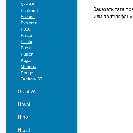
C-MAX
Заказать тяга по
EcoSport
или
по телефону -
Escape
Explorer
F350
Falcon
Fiesta
Focus
Fusion
Kuga
Mondeo
Ranger
Territory SZ
Great Wall
Haval
Hino
Hitachi