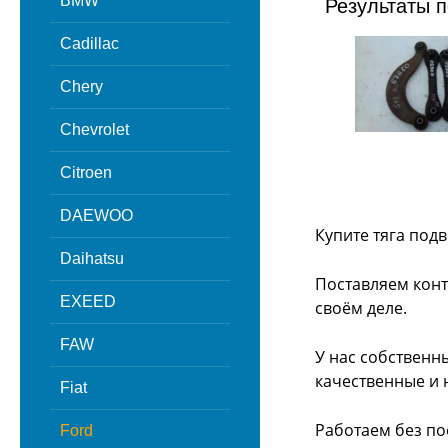
BMW
Результаты п
Cadillac
Chery
Chevrolet
Citroen
DAEWOO
Купите тяга подв
Daihatsu
Поставляем конт
EXEED
своём деле.
FAW
У нас собственн
качественные и 
Fiat
Работаем без по
Ford