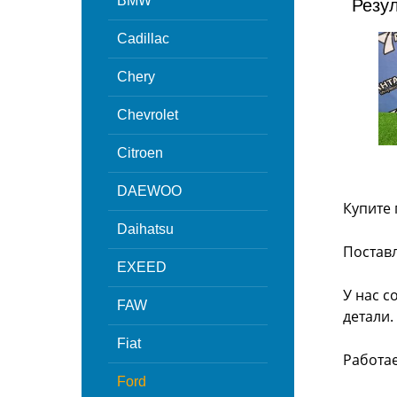
BMW
Резу
Cadillac
Chery
Chevrolet
Citroen
DAEWOO
Купите 
Daihatsu
Поставл
EXEED
У нас с
FAW
детали.
Fiat
Работа
Ford