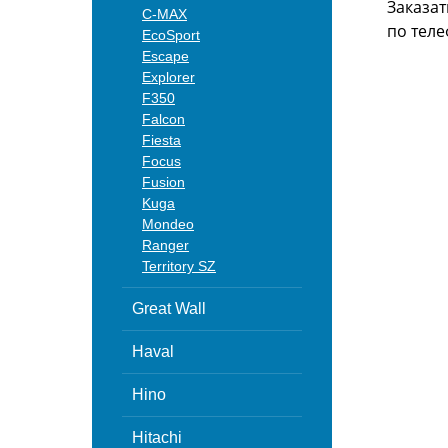
Заказат
C-MAX
по теле
EcoSport
Escape
Explorer
F350
Falcon
Fiesta
Focus
Fusion
Kuga
Mondeo
Ranger
Territory SZ
Great Wall
Haval
Hino
Hitachi