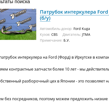
льтаты поиска
Патрубок интеркулера Ford 
(б/у)
Автомобиль-донор:
Ford Kuga
Кузов:
CBS
Двигатель:
JTMA
Примечание:
Б.У.
патрубок интеркулера на Ford (Форд) в Иркутске в комп
яем контрактные запчасти более 10 лет - мы действител
обственный разборочный цех в Японии - это позволяет 
ем без посредников, поэтому можем предложить низкие