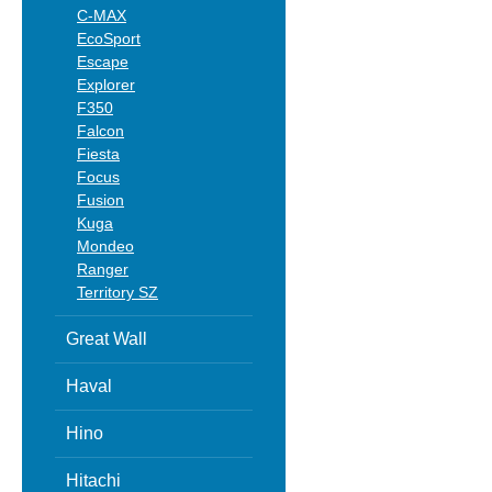
C-MAX
EcoSport
Escape
Explorer
F350
Falcon
Fiesta
Focus
Fusion
Kuga
Mondeo
Ranger
Territory SZ
Great Wall
Haval
Hino
Hitachi