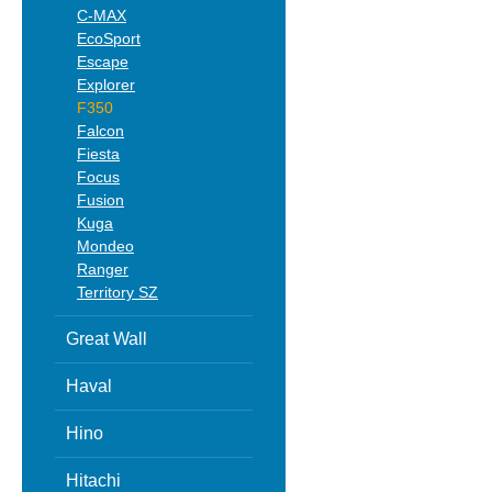
C-MAX
EcoSport
Escape
Explorer
F350
Falcon
Fiesta
Focus
Fusion
Kuga
Mondeo
Ranger
Territory SZ
Great Wall
Haval
Hino
Hitachi