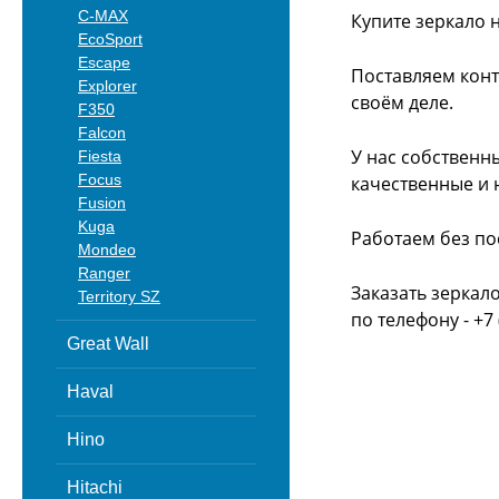
C-MAX
Купите зеркало 
EcoSport
Escape
Поставляем конт
Explorer
своём деле.
F350
Falcon
У нас собственн
Fiesta
Focus
качественные и 
Fusion
Kuga
Работаем без по
Mondeo
Ranger
Заказать зеркал
Territory SZ
по телефону - +7 
Great Wall
Haval
Hino
Hitachi