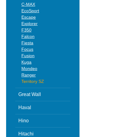
C-MAX
EcoSport
Escape
Explorer
F350
Falcon
Fiesta
Focus
Fusion
Kuga
Mondeo
Ranger
Territory SZ
Great Wall
Haval
Hino
Hitachi