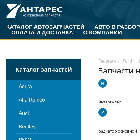
КАТАЛОГ АВТОЗАПЧАСТЕЙ
АВТО В РАЗБОР
ОПЛАТА И ДОСТАВКА
О КОМПАНИИ
Главная
←
Ford
←
Запчасти н
Каталог запчастей
И
Acura
Alfa Romeo
интеркулер
Р
Audi
Bentley
радиатор основной