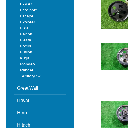
C-MAX
EcoSport
Escape
Explorer
F350
Falcon
Fiesta
Focus
Fusion
Kuga
Mondeo
Ranger
Territory SZ
Great Wall
Haval
Hino
Hitachi