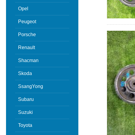
Opel
Peugeot
Porsche
Renault
Shacman
Skoda
SsangYong
Subaru
Suzuki
Toyota