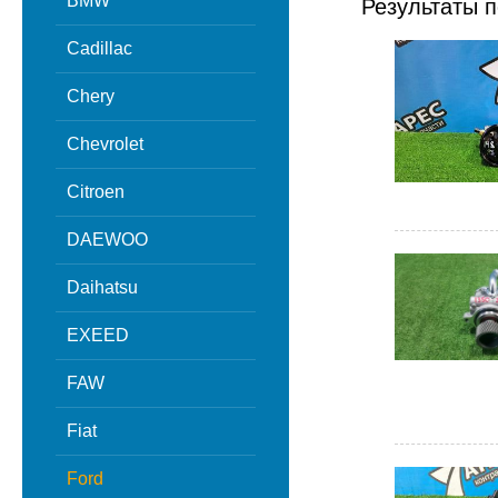
BMW
Результаты п
Cadillac
Chery
Chevrolet
Citroen
DAEWOO
Daihatsu
EXEED
FAW
Fiat
Ford