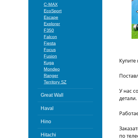
C-MAX
EcoSport
Escape
Explorer
F350
Falcon
Fiesta
Focus
Fusion
Купите 
Kuga
Mondeo
Поставл
Ranger
Territory SZ
У нас с
Great Wall
детали.
Haval
Работа
Hino
Заказат
Hitachi
по теле