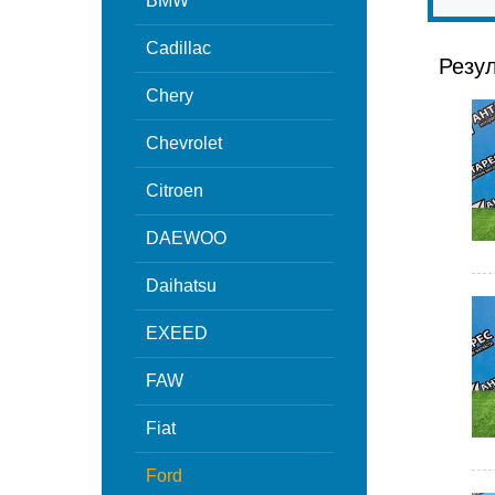
BMW
Cadillac
Резу
Chery
Chevrolet
Citroen
DAEWOO
Daihatsu
EXEED
FAW
Fiat
Ford