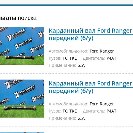
льтаты поиска
Карданный вал Ford Ranger 
передний (б/у)
Автомобиль-донор:
Ford Ranger
Кузов:
T6, TKE
Двигатель:
P4AT
Примечание:
Б.У.
Карданный вал Ford Ranger 
передний (б/у)
Автомобиль-донор:
Ford Ranger
Кузов:
T6, TKE
Двигатель:
P4AT
Примечание:
Б.У.