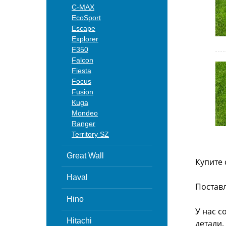
C-MAX
EcoSport
Escape
Explorer
F350
Falcon
Fiesta
Focus
Fusion
Kuga
Mondeo
Ranger
Territory SZ
Great Wall
Купите 
Haval
Поставл
Hino
У нас с
Hitachi
детали.