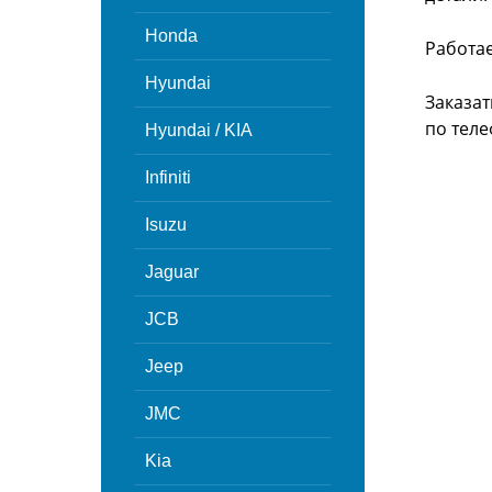
Honda
Работа
Hyundai
Заказат
по теле
Hyundai / KIA
Infiniti
Isuzu
Jaguar
JCB
Jeep
JMC
Kia