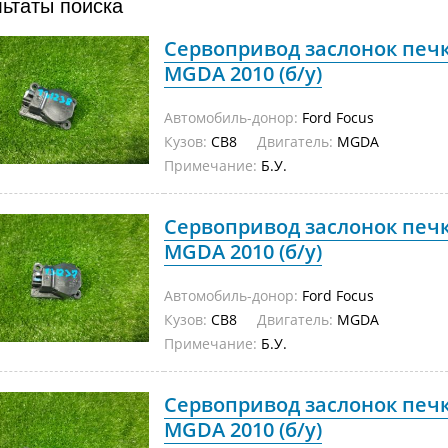
льтаты поиска
Сервопривод заслонок печк
MGDA 2010 (б/у)
Автомобиль-донор:
Ford Focus
Кузов:
CB8
Двигатель:
MGDA
Примечание:
Б.У.
Сервопривод заслонок печк
MGDA 2010 (б/у)
Автомобиль-донор:
Ford Focus
Кузов:
CB8
Двигатель:
MGDA
Примечание:
Б.У.
Сервопривод заслонок печк
MGDA 2010 (б/у)