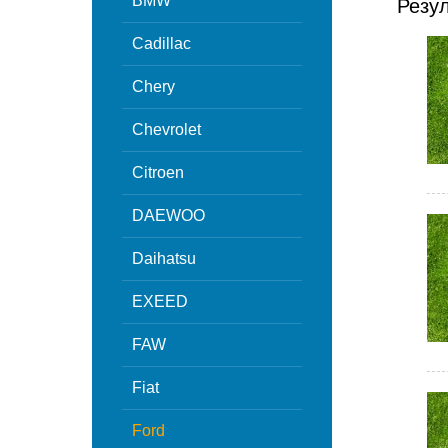
BMW
Резу
Cadillac
Chery
Chevrolet
Citroen
DAEWOO
Daihatsu
EXEED
FAW
Fiat
Ford