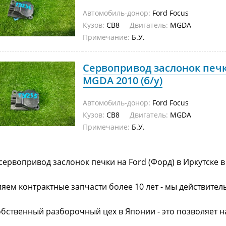
Автомобиль-донор:
Ford Focus
Кузов:
CB8
Двигатель:
MGDA
Примечание:
Б.У.
Сервопривод заслонок печк
MGDA 2010 (б/у)
Автомобиль-донор:
Ford Focus
Кузов:
CB8
Двигатель:
MGDA
Примечание:
Б.У.
сервопривод заслонок печки на Ford (Форд) в Иркутске 
яем контрактные запчасти более 10 лет - мы действител
обственный разборочный цех в Японии - это позволяет 