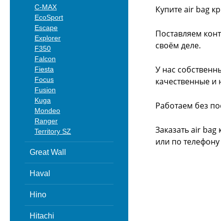
C-MAX
Купите air bag к
EcoSport
Escape
Поставляем конт
Explorer
своём деле.
F350
Falcon
У нас собственн
Fiesta
Focus
качественные и 
Fusion
Kuga
Работаем без по
Mondeo
Ranger
Заказать air bag
Territory SZ
или
по телефону -
Great Wall
Haval
Hino
Hitachi