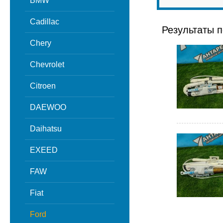
BMW
Cadillac
Результаты п
Chery
Chevrolet
Citroen
DAEWOO
Daihatsu
EXEED
FAW
Fiat
Ford