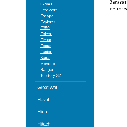
Заказат
C-MAX
по теле
EcoSport
Escape
Explorer
F350
Falcon
Fiesta
Focus
Fusion
Kuga
Mondeo
Ranger
Territory SZ
Great Wall
Haval
Hino
Hitachi