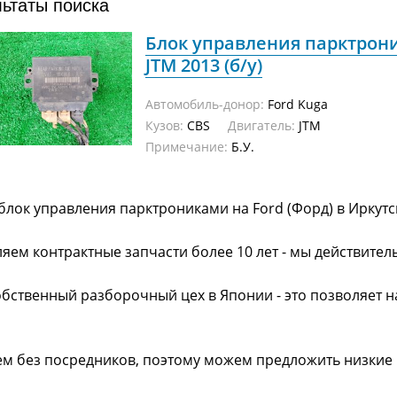
льтаты поиска
Блок управления парктрони
JTM 2013 (б/у)
Автомобиль-донор:
Ford Kuga
Кузов:
CBS
Двигатель:
JTM
Примечание:
Б.У.
блок управления парктрониками на Ford (Форд) в Иркут
яем контрактные запчасти более 10 лет - мы действител
обственный разборочный цех в Японии - это позволяет 
ем без посредников, поэтому можем предложить низкие