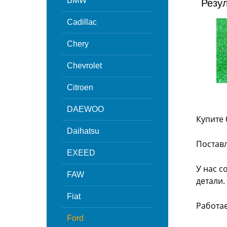
BMW
Резу
Cadillac
Chery
Chevrolet
Citroen
DAEWOO
Купите 
Daihatsu
Поставл
EXEED
У нас с
FAW
детали.
Fiat
Работа
Ford