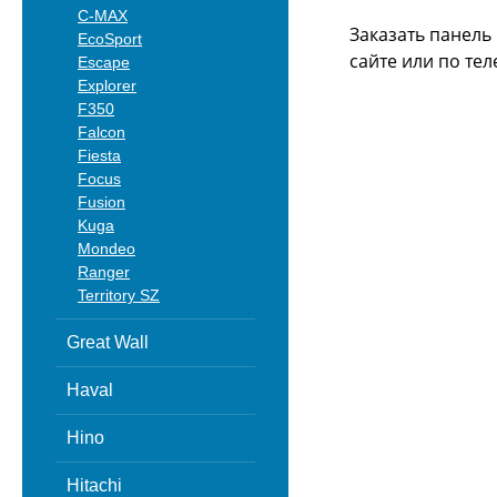
C-MAX
Заказать панель
EcoSport
сайте или
по тел
Escape
Explorer
F350
Falcon
Fiesta
Focus
Fusion
Kuga
Mondeo
Ranger
Territory SZ
Great Wall
Haval
Hino
Hitachi