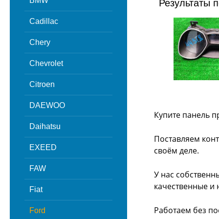
BMW
Результаты п
Cadillac
Chery
Chevrolet
Citroen
DAEWOO
Купите панель п
Daihatsu
Поставляем конт
EXEED
своём деле.
FAW
У нас собственн
качественные и 
Fiat
Работаем без по
Ford