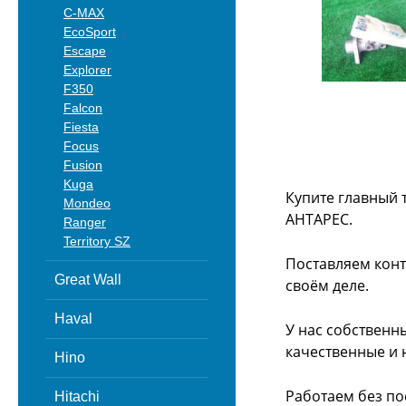
C-MAX
EcoSport
Escape
Explorer
F350
Falcon
Fiesta
Focus
Fusion
Kuga
Купите главный 
Mondeo
АНТАРЕС.
Ranger
Territory SZ
Поставляем конт
Great Wall
своём деле.
Haval
У нас собственн
качественные и 
Hino
Работаем без по
Hitachi