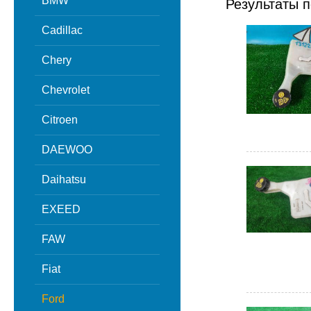
BMW
Результаты п
Cadillac
Chery
Chevrolet
Citroen
DAEWOO
Daihatsu
EXEED
FAW
Fiat
Ford